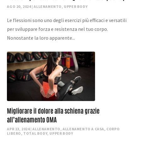
AGO 20, 2024
|
ALLENAMENTO
,
UPPER BODY
Le flessioni sono uno degli esercizi più efficaci e versatili
per sviluppare forza e resistenza nel tuo corpo.
Nonostante la loro apparente...
Migliorare il dolore alla schiena grazie
all’allenamento OMA
APR 13, 2024
|
ALLENAMENTO
,
ALLENAMENTO A CASA
,
CORPO
LIBERO
,
TOTAL BODY
,
UPPER BODY