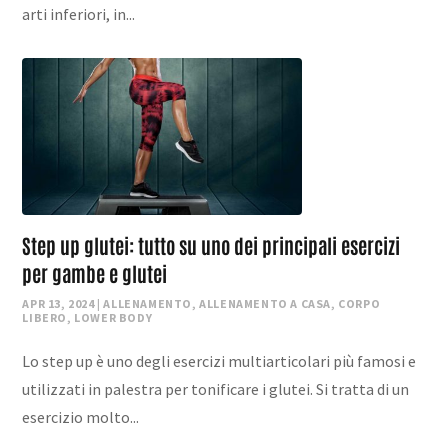
arti inferiori, in...
Step up glutei: tutto su uno dei principali esercizi
per gambe e glutei
APR 13, 2024
|
ALLENAMENTO
,
ALLENAMENTO A CASA
,
CORPO
LIBERO
,
LOWER BODY
Lo step up è uno degli esercizi multiarticolari più famosi e
utilizzati in palestra per tonificare i glutei. Si tratta di un
esercizio molto...