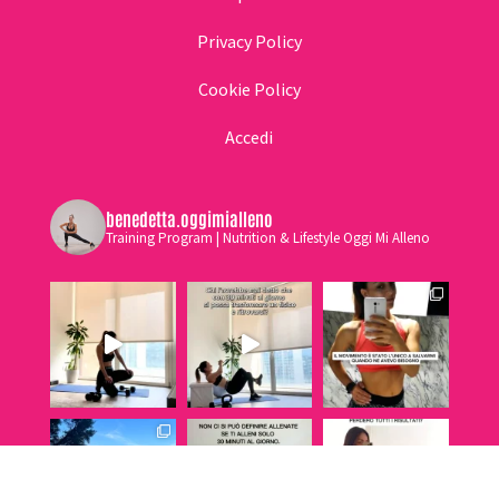
Privacy Policy
Cookie Policy
Accedi
benedetta.oggimialleno
Training Program | Nutrition & Lifestyle Oggi Mi Alleno