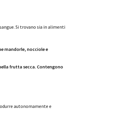
 sangue. Si trovano sia in alimenti
ome mandorle, nocciole e
e nella frutta secca. Contengono
ò produrre autonomamente e