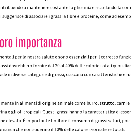
contribuendo a mantenere costante la glicemia e ritardando la com
si suggerisce di associare i grassi a fibre e proteine, come ad es
 loro importanza
entali per la nostra salute e sono essenziali per il corretto fun
assi dovrebbero fornire dal 20 al 40% delle calorie totali quotidiane
de in diverse categorie di grassi, ciascuna con caratteristiche e ruo
palmente in alimenti di origine animale come burro, strutto, carni 
na e gli oli tropicali. Questi grassi hanno la caratteristica di es
e elevata. È importante limitare il consumo di grassi saturi, poi
comanda che non superino il 10% delle calorie giornaliere totali.