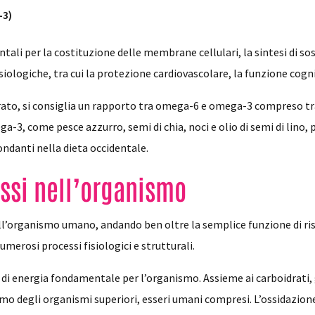
-3)
tali per la costituzione delle membrane cellulari, la sintesi di sos
iologiche, tra cui la protezione cardiovascolare, la funzione cogn
rato, si consiglia un rapporto tra omega-6 e omega-3 compreso tra
-3, come pesce azzurro, semi di chia, noci e olio di semi di lino, p
danti nella dieta occidentale.
assi nell’organismo
nell’organismo umano, andando ben oltre la semplice funzione di ri
merosi processi fisiologici e strutturali.
di energia fondamentale per l’organismo. Assieme ai carboidrati, gl
mo degli organismi superiori, esseri umani compresi. L’ossidazion