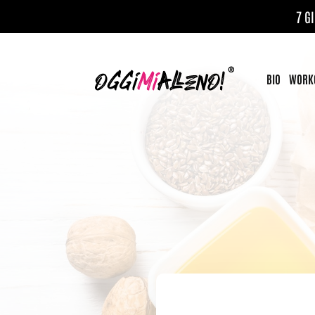
7 G
BIO
WORKO