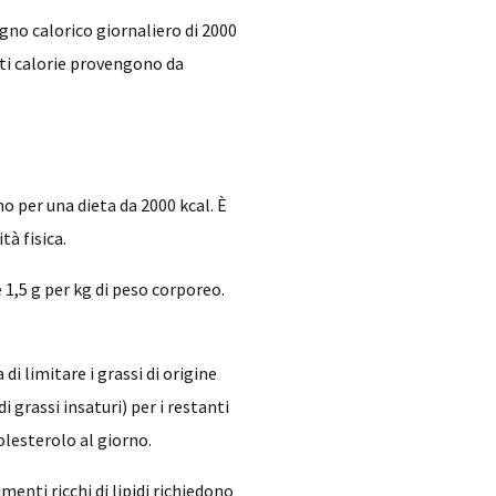
no calorico giornaliero di 2000
nti calorie provengono da
o per una dieta da 2000 kcal. È
tà fisica.
e 1,5 g per kg di peso corporeo.
i limitare i grassi di origine
i grassi insaturi) per i restanti
olesterolo al giorno.
enti ricchi di lipidi richiedono