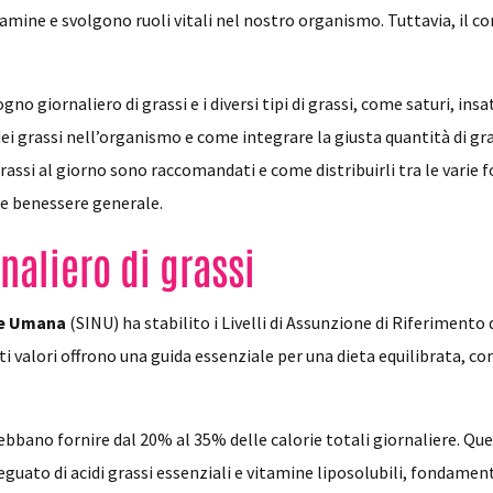
mine e svolgono ruoli vitali nel nostro organismo. Tuttavia, il co
no giornaliero di grassi e i diversi tipi di grassi, come saturi, ins
 grassi nell’organismo e come integrare la giusta quantità di gras
ssi al giorno sono raccomandati e come distribuirli tra le varie 
 e benessere generale.
naliero di grassi
one Umana
(SINU) ha stabilito i Livelli di Assunzione di Riferimento
ti valori offrono una guida essenziale per una dieta equilibrata, c
debbano fornire dal 20% al 35% delle calorie totali giornaliere. 
guato di acidi grassi essenziali e vitamine liposolubili, fondamenta