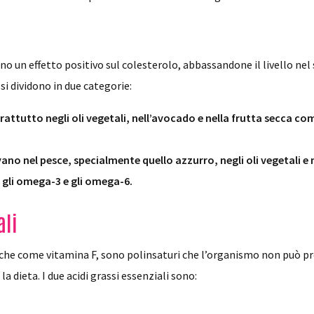
anno un effetto positivo sul colesterolo, abbassandone il livello nel
si dividono in due categorie:
rattutto negli oli vegetali, nell’avocado e nella frutta secca c
ovano nel pesce, specialmente quello azzurro, negli oli vegetali 
 gli omega-3 e gli omega-6.
ali
i anche come vitamina F, sono polinsaturi che l’organismo non pu
a dieta. I due acidi grassi essenziali sono: