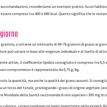
accomandazioni, consideriamo un esempio pratico. Su un fabbisog
e essere compreso tra 400 e 680 kcal. Questo significa che le resta
 giorno
grammi, si ottiene un intervallo di 44-76 grammi di grassi al giorn
 può variare in base alle esigenze individuali e al livello di attivi
ente attive, il coefficiente lipidico consigliato è compreso tra 0,5 
buon compromesso è rappresentato da 0,75 g/kg.
o la quantità, ma anche la qualità dei grassi assunti. Si consiglia d
ca un terzo del totale, privilegiando i grassi di origine vegetale (acid
one Mondiale della Sanità raccomanda di non superare i 300 mg di c
 calorico, i grassi svolgono un ruolo importante nella sazietà. Alim