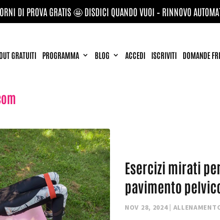
IORNI DI PROVA GRATIS 🤩 DISDICI QUANDO VUOI – RINNOVO AUTOMA
UT GRATUITI
PROGRAMMA
BLOG
ACCEDI
ISCRIVITI
DOMANDE FR
com
Esercizi mirati per
pavimento pelvic
NOV 28, 2024
|
ALLENAMENT