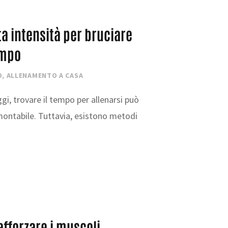
ta intensità per bruciare
tempo
O
,
ALLENAMENTO A CASA
i, trovare il tempo per allenarsi può
ontabile. Tuttavia, esistono metodi
afforzare i muscoli