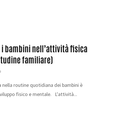
 bambini nell’attività fisica
itudine familiare)
O
ca nella routine quotidiana dei bambini è
iluppo fisico e mentale. L'attività...