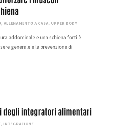
chiena
O
,
ALLENAMENTO A CASA
,
UPPER BODY
ra addominale e una schiena forti è
sere generale e la prevenzione di
i degli integratori alimentari
E
,
INTEGRAZIONE