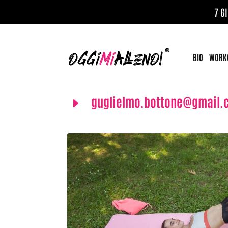
7 G
BIO
WORKO
guglielmo.bottone@gmail.
E