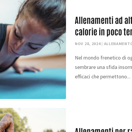
Allenamenti ad al
calorie in poco 
NOV 28, 2024
|
ALLENAMENT
Nel mondo frenetico di ogg
sembrare una sfida insorm
efficaci che permettono...
Allenamenti per r